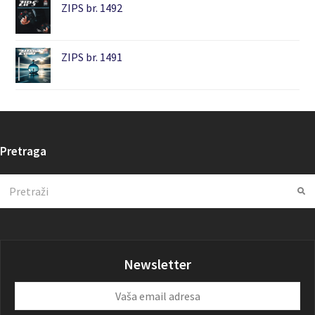
ZIPS br. 1492
ZIPS br. 1491
Pretraga
Search
Su
Newsletter
Vaša
email