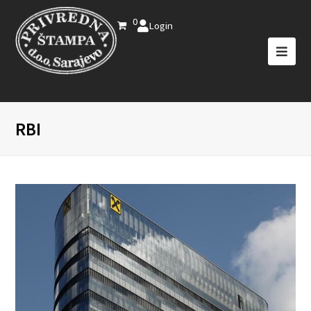
0
Login
RBI