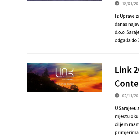
18/01/20
Iz Uprave z
danas najav
d.o.o. Sara
odgađa do 3
Link 
Conte
02/11/20
U Sarajevu 
mjestu okup
ciljem razm
primjerima