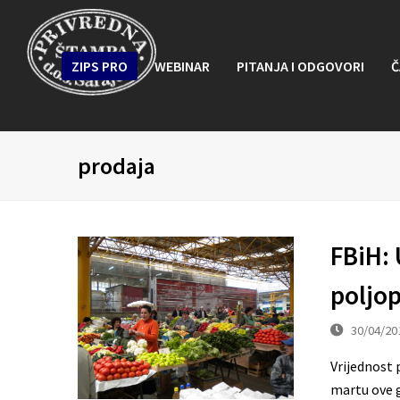
ZIPS PRO
WEBINAR
PITANJA I ODGOVORI
Č
prodaja
FBiH:
poljo
30/04/20
Vrijednost 
martu ove g