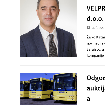
VELPR
d.o.o.
30/01/20
Živko Katan
novim direk
Sarajevo, a
kompanije. 
Odgođ
aukci
a