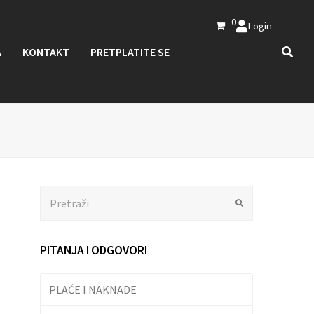
0
Login
A
KONTAKT
PRETPLATITE SE
Search
Submit
PITANJA I ODGOVORI
PLAĆE I NAKNADE