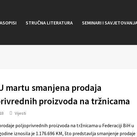
ASOPISI
STRUČNA LITERATURA
SEMINARI I SAVJETOVANJ
 U martu smanjena prodaja
privrednih proizvoda na tržnicama
18
Vijesti
prodaje poljoprivrednih proizvoda na tržnicama u Federaciji BiH u
odine iznosila je 1.176.696 KM, što predstavlja smanjenje prodaje