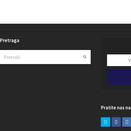
Pretraga
Search
Submit
Vaša
email
adresa
Pratite nas n