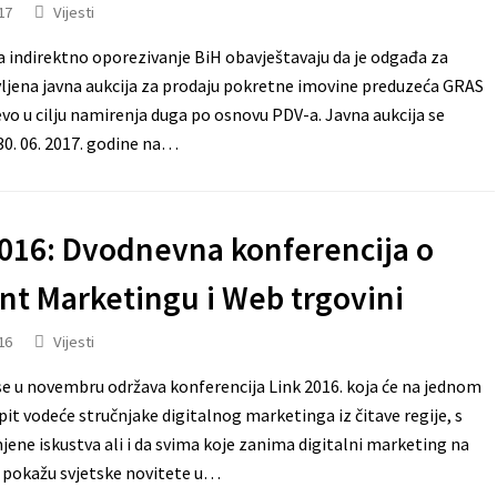
17
Vijesti
a indirektno oporezivanje BiH obavještavaju da je odgađa za
ljena javna aukcija za prodaju pokretne imovine preduzeća GRAS
jevo u cilju namirenja duga po osnovu PDV-a. Javna aukcija se
0. 06. 2017. godine na…
2016: Dvodnevna konferencija o
nt Marketingu i Web trgovini
16
Vijesti
se u novembru održava konferencija Link 2016. koja će na jednom
it vodeće stručnjake digitalnog marketinga iz čitave regije, s
jene iskustva ali i da svima koje zanima digitalni marketing na
 pokažu svjetske novitete u…