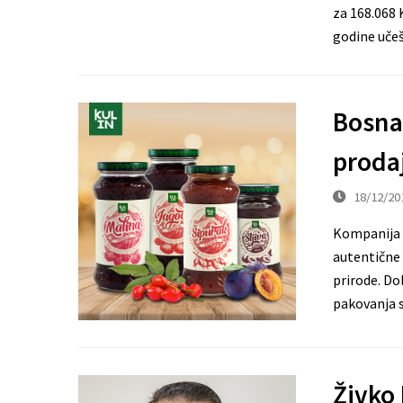
za 168.068 
godine uče
Bosna
prodaj
18/12/20
Kompanija B
autentične
prirode. Do
pakovanja 
Živko