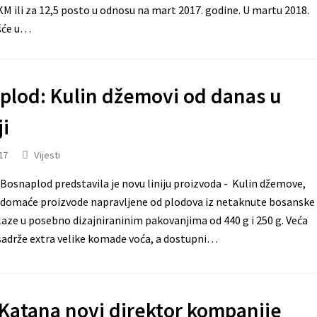
KM ili za 12,5 posto u odnosu na mart 2017. godine. U martu 2018.
šće u…
plod: Kulin džemovi od danas u
i
17
Vijesti
osnaplod predstavila je novu liniju proizvoda - Kulin džemove,
 domaće proizvode napravljene od plodova iz netaknute bosanske
laze u posebno dizajniraninim pakovanjima od 440 g i 250 g. Veća
sadrže extra velike komade voća, a dostupni…
 Katana novi direktor kompanije