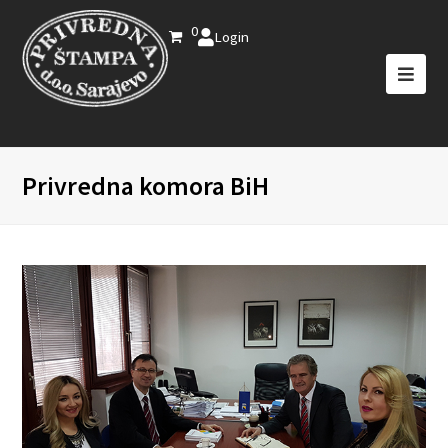
0
Login
Privredna komora BiH