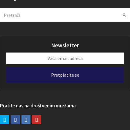
Search
Su
Newsletter
Vaša
email
adresa
Pretplatite se
Pratite nas na društvenim mrežama