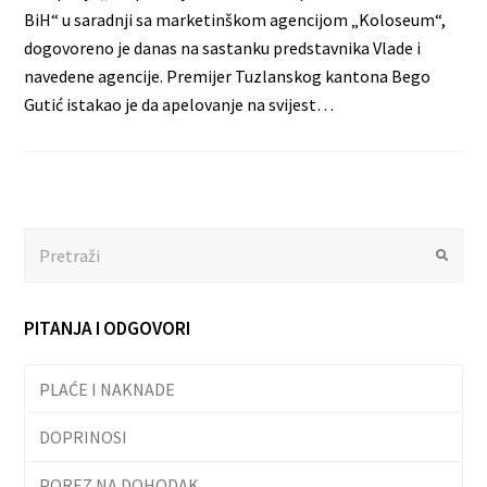
BiH“ u saradnji sa marketinškom agencijom „Koloseum“,
dogovoreno je danas na sastanku predstavnika Vlade i
navedene agencije. Premijer Tuzlanskog kantona Bego
Gutić istakao je da apelovanje na svijest…
Search
Submit
PITANJA I ODGOVORI
PLAĆE I NAKNADE
DOPRINOSI
POREZ NA DOHODAK