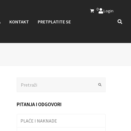
0
Login
A
KONTAKT
PRETPLATITE SE
Search
Submit
PITANJA I ODGOVORI
PLAĆE I NAKNADE