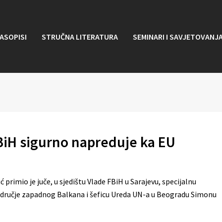
ASOPISI
STRUČNA LITERATURA
SEMINARI I SAVJETOVANJ
 BiH sigurno napreduje ka EU
primio je juče, u sjedištu Vlade FBiH u Sarajevu, specijalnu
područje zapadnog Balkana i šeficu Ureda UN-a u Beogradu Simonu