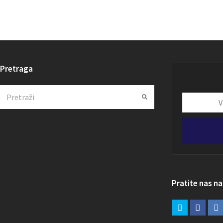
Pretraga
Search
Submit
Vaša
email
adresa
Pratite nas n