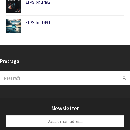
ZIPS br. 1492
ZIPS br. 1491
Pretraga
Search
Su
Newsletter
Vaša
email