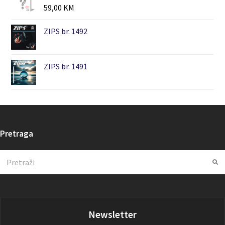
59,00
KM
ZIPS br. 1492
ZIPS br. 1491
Pretraga
Search
Su
Newsletter