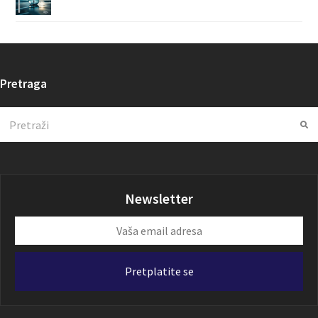
Pretraga
Search
Su
Newsletter
Vaša
email
adresa
Pretplatite se