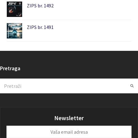
ZIPS br. 1492
ZIPS br. 1491
Pretraga
Search
Su
Newsletter
Vaša
email