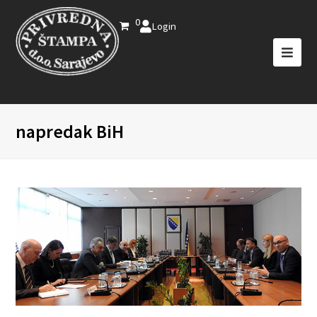
0
Login
napredak BiH