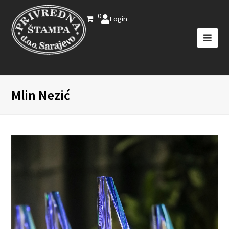
0
Login
Mlin Nezić