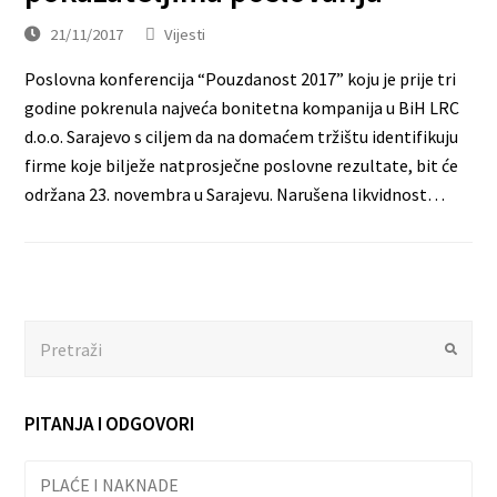
21/11/2017
Vijesti
Poslovna konferencija “Pouzdanost 2017” koju je prije tri
godine pokrenula najveća bonitetna kompanija u BiH LRC
d.o.o. Sarajevo s ciljem da na domaćem tržištu identifikuju
firme koje bilježe natprosječne poslovne rezultate, bit će
održana 23. novembra u Sarajevu. Narušena likvidnost…
Search
Submit
PITANJA I ODGOVORI
PLAĆE I NAKNADE