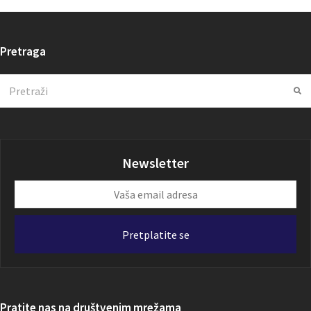
Pretraga
Search
Su
Newsletter
Vaša
email
adresa
Pretplatite se
Pratite nas na društvenim mrežama