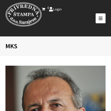
0
Login
MKS