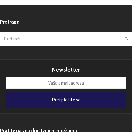
Pretraga
Search
Su
Newsletter
Vaša
email
adresa
Pretplatite se
Pratite nas na društvenim mrežama