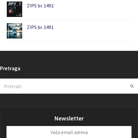
ZIPS br. 1492
ZIPS br. 1491
Pretraga
Search
Su
Newsletter
Vaša
email