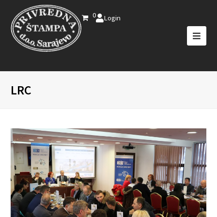
0
Login
LRC