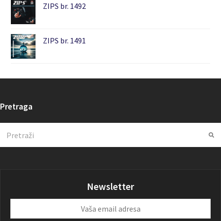
ZIPS br. 1492
ZIPS br. 1491
Pretraga
Search
Su
Newsletter
Vaša
email