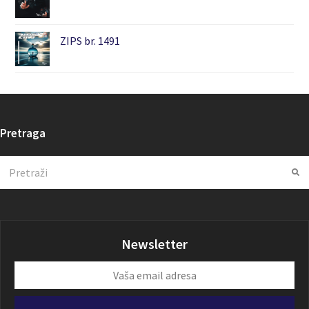
ZIPS br. 1491
Pretraga
Search
Su
Newsletter
Vaša
email
adresa