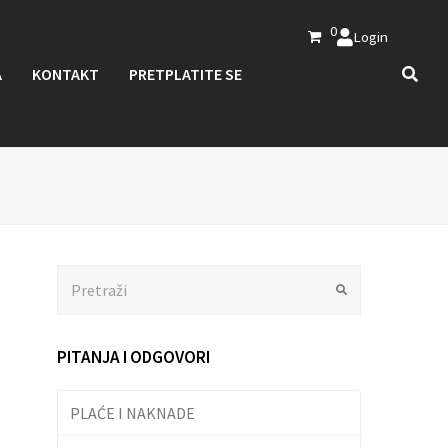
0
Login
A
KONTAKT
PRETPLATITE SE
Search
Submit
PITANJA I ODGOVORI
PLAĆE I NAKNADE