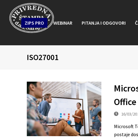
ZIPS PRO
WEBINAR
PITANJA I ODGOVORI
Č
ISO27001
Micro
Office
16/03/20
Microsoft T
postaje dos