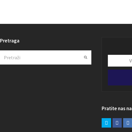
Pretraga
Search
Submit
Vaša
email
adresa
Pratite nas n