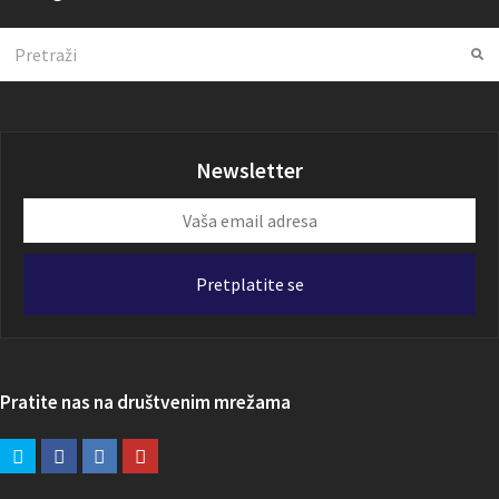
Search
Su
Newsletter
Vaša
email
adresa
Pretplatite se
Pratite nas na društvenim mrežama