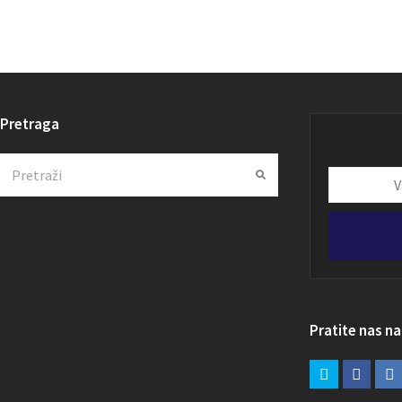
Pretraga
Search
Submit
Vaša
email
adresa
Pratite nas n