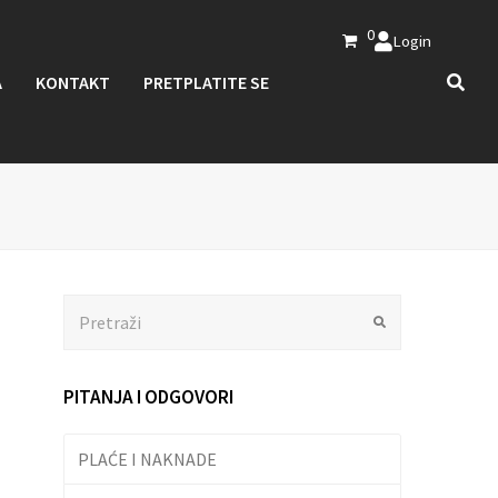
0
Login
A
KONTAKT
PRETPLATITE SE
Search
Submit
PITANJA I ODGOVORI
PLAĆE I NAKNADE