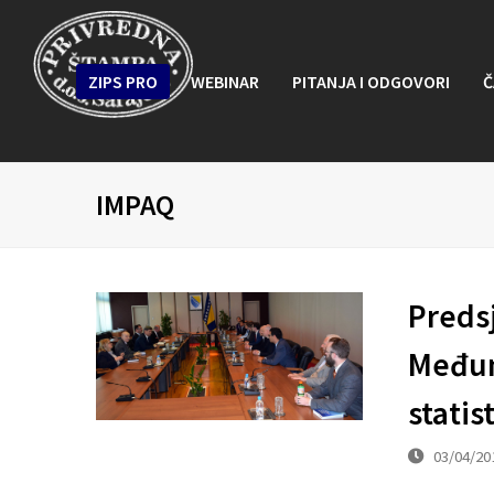
ZIPS PRO
WEBINAR
PITANJA I ODGOVORI
Č
IMPAQ
Preds
Međun
statist
03/04/20