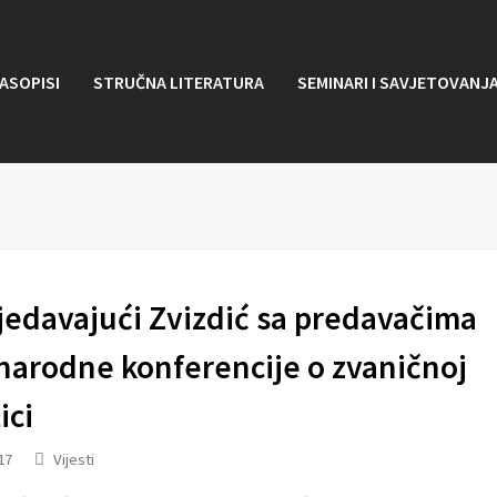
ASOPISI
STRUČNA LITERATURA
SEMINARI I SAVJETOVANJ
jedavajući Zvizdić sa predavačima
arodne konferencije o zvaničnoj
ici
17
Vijesti