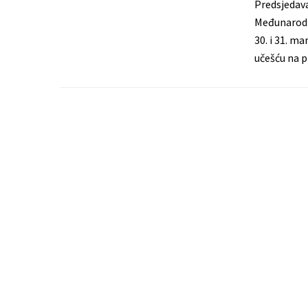
Predsjedava
Međunarodne
30. i 31. m
učešću na p