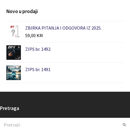
Novo u prodaji
ZBIRKA PITANJA I ODGOVORA IZ 2025.
59,00
KM
ZIPS br. 1492
ZIPS br. 1491
Pretraga
Search
Su