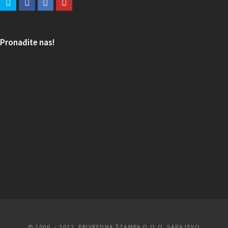
Pronađite nas!
© 2006. - 2022. PRIVREDNA ŠTAMPA D.O.O. SARAJEVO