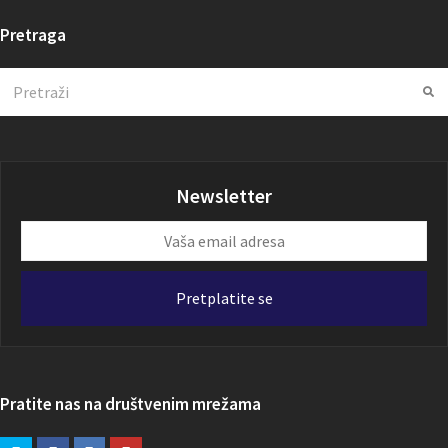
Pretraga
Search
Su
Newsletter
Vaša
email
adresa
Pretplatite se
Pratite nas na društvenim mrežama