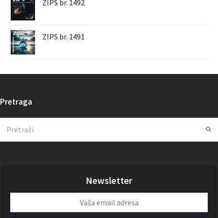
ZIPS br. 1492
ZIPS br. 1491
Pretraga
Search
Su
Newsletter
Vaša
email