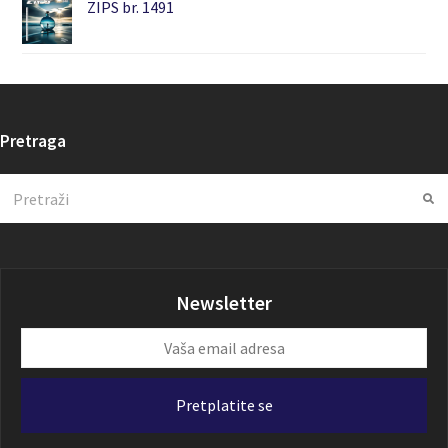
ZIPS br. 1491
Pretraga
Search
Su
Newsletter
Vaša
email
adresa
Pretplatite se