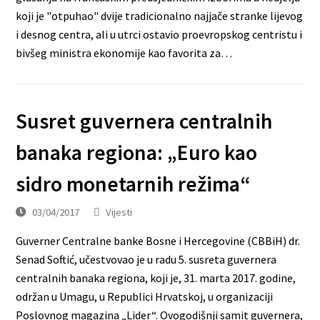
koji je "otpuhao" dvije tradicionalno najjače stranke lijevog
i desnog centra, ali u utrci ostavio proevropskog centristu i
bivšeg ministra ekonomije kao favorita za…
Susret guvernera centralnih
banaka regiona: „Euro kao
sidro monetarnih režima“
03/04/2017
Vijesti
Guverner Centralne banke Bosne i Hercegovine (CBBiH) dr.
Senad Softić, učestvovao je u radu 5. susreta guvernera
centralnih banaka regiona, koji je, 31. marta 2017. godine,
održan u Umagu, u Republici Hrvatskoj, u organizaciji
Poslovnog magazina „Lider“. Ovogodišnji samit guvernera,