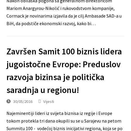
Nakon obilaska pogona sa generalnom direktoricom
Mariom Anargyrou-Nikolić i rukovodstvom kompanije,
Cormack je novinarima izjavila da je cilj Ambasade SAD-a u
BiH, da podstiče ekonomski razvoj, kako bi…
Završen Samit 100 biznis lidera
jugoistočne Evrope: Preduslov
razvoja bizinsa je politička
saradnja u regionu!
30/05/2016
Vijesti
Najeminentiji lideri iz svijeta biznisa iz regije i Evrope
tokom protekla tri dana okupili su se u Sarajevu na petom
Summitu 100 - vodećoj biznis inicijativi regiona, koja se po