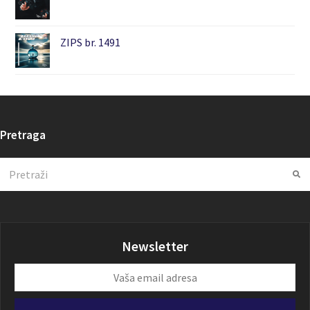
ZIPS br. 1491
Pretraga
Search
Su
Newsletter
Vaša
email
adresa