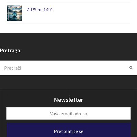
ZIPS br. 1491
Pretraga
Search
Su
Newsletter
Vaša
email
adresa
Pretplatite se