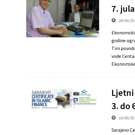
7. jul
28/06/20
Ekonomski f
godine ogra
Tim povodo
vode Centar
Ekonoms
Ljetni
3. do 
16/06/20
Sarajevo Ce