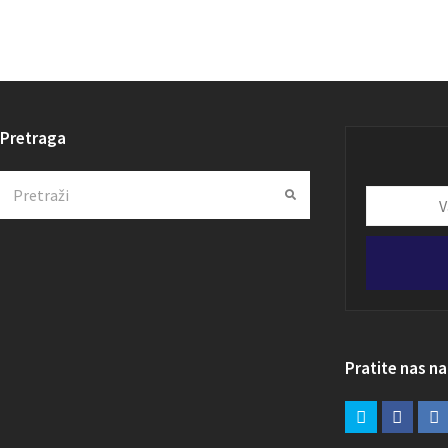
Pretraga
Search
Submit
Vaša
email
adresa
Pratite nas n