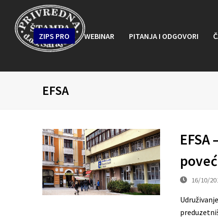
ZIPS PRO
WEBINAR
PITANJA I ODGOVORI
Č
EFSA
EFSA 
poveć
16/10/20
Udruživanje
preduzetniš