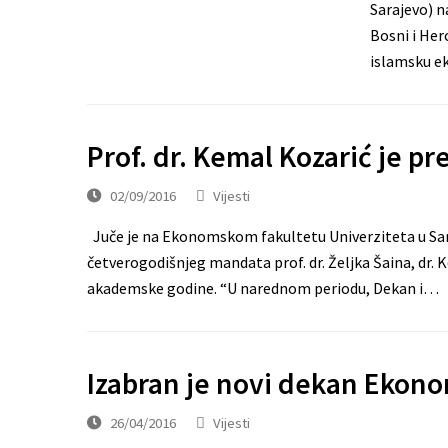
Sarajevo) na
Bosni i Her
islamsku e
Prof. dr. Kemal Kozarić je p
02/09/2016
Vijesti
Juče je na Ekonomskom fakultetu Univerziteta u Sara
četverogodišnjeg mandata prof. dr. Željka Šaina, dr. 
akademske godine. “U narednom periodu, Dekan i…
Izabran je novi dekan Ekono
26/04/2016
Vijesti