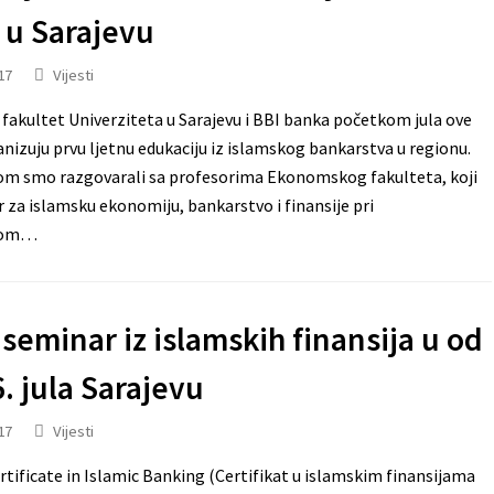
a u Sarajevu
17
Vijesti
akultet Univerziteta u Sarajevu i BBI banka početkom jula ove
nizuju prvu ljetnu edukaciju iz islamskog bankarstva u regionu.
m smo razgovarali sa profesorima Ekonomskog fakulteta, koji
 za islamsku ekonomiju, bankarstvo i finansije pri
kom…
 seminar iz islamskih finansija u od
6. jula Sarajevu
17
Vijesti
rtificate in Islamic Banking (Certifikat u islamskim finansijama