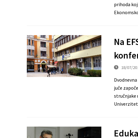
prihoda koj
Ekonomskom
Na EF
konfer
18/07/20
Dvodnevna M
juče započe
stručnjake u
Univerzitet
Edukac