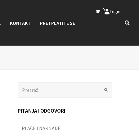
0
Login
A
KONTAKT
PRETPLATITE SE
Search
Submit
PITANJA I ODGOVORI
PLAĆE I NAKNADE