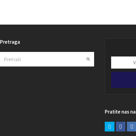
Pretraga
Search
Submit
Vaša
email
adresa
Pratite nas n