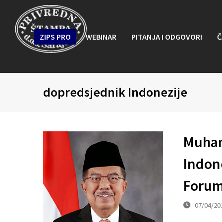
ZIPS PRO
WEBINAR
PITANJA I ODGOVORI
Č
dopredsjednik Indonezije
Muham
Indone
Forum
07/04/20