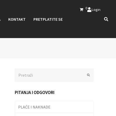
0
Login
A
KONTAKT
PRETPLATITE SE
Search
Submit
PITANJA I ODGOVORI
PLAĆE I NAKNADE