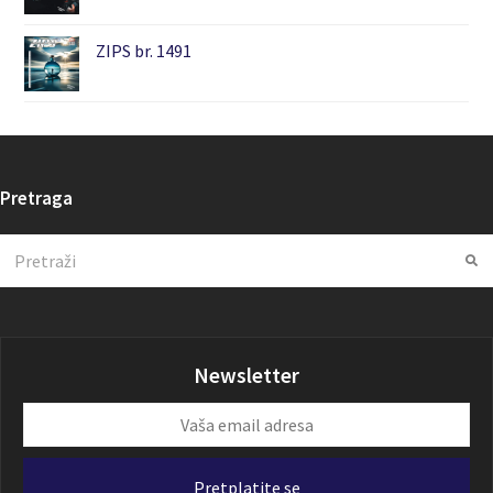
ZIPS br. 1491
Pretraga
Search
Su
Newsletter
Vaša
email
adresa
Pretplatite se