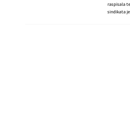
raspisala t
sindikata j