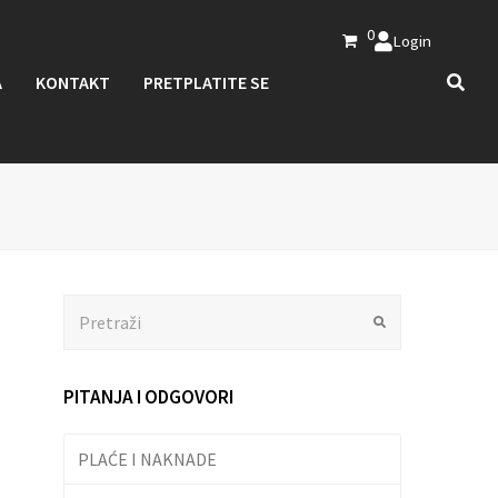
0
Login
A
KONTAKT
PRETPLATITE SE
Search
Submit
PITANJA I ODGOVORI
PLAĆE I NAKNADE