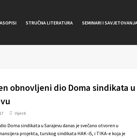
ASOPISI
STRUČNA LITERATURA
SEMINARI I SAVJETOVANJ
en obnovljeni dio Doma sindikata u
evu
17
Vijesti
dio Doma sindikata u Sarajevu danas je svečano otvoren u
inansijera projekta, turskog sindikata HAK-iS, i TIKA-e koja je