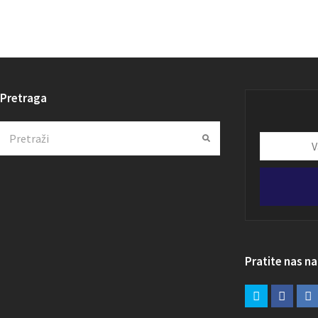
Pretraga
Search
Submit
Vaša
email
adresa
Pratite nas n