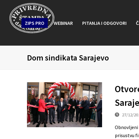
ZIPS PRO
WEBINAR
PITANJA I ODGOVORI
Č
Dom sindikata Sarajevo
Otvor
Saraj
27/12/20
Obnovljeni 
prisustvu f