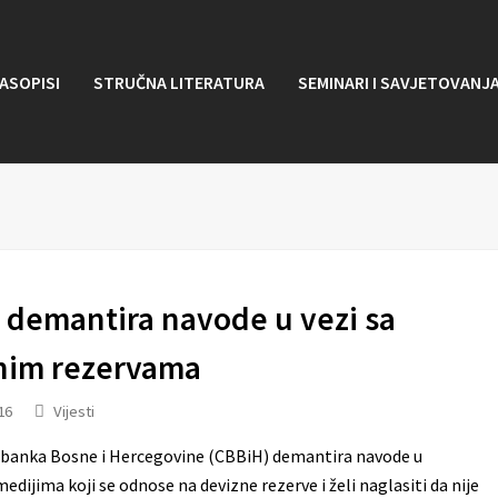
ASOPISI
STRUČNA LITERATURA
SEMINARI I SAVJETOVANJ
 demantira navode u vezi sa
nim rezervama
16
Vijesti
banka Bosne i Hercegovine (CBBiH) demantira navode u
edijima koji se odnose na devizne rezerve i želi naglasiti da nije