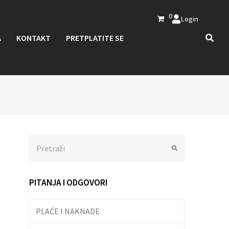
0
Login
A
KONTAKT
PRETPLATITE SE
Search
Submit
PITANJA I ODGOVORI
PLAĆE I NAKNADE