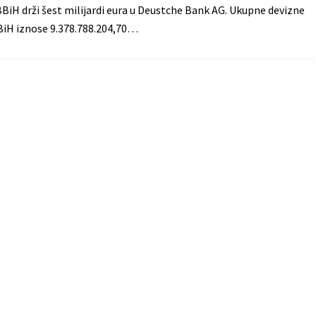
BiH drži šest milijardi eura u Deustche Bank AG. Ukupne devizne
BiH iznose 9.378.788.204,70…