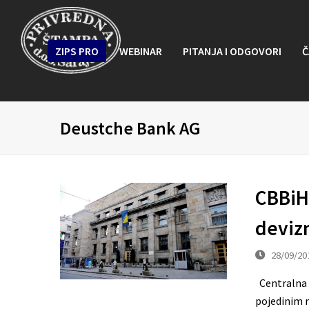
ZIPS PRO
WEBINAR
PITANJA I ODGOVORI
Č
Deustche Bank AG
CBBiH
deviz
28/09/20
Centralna 
pojedinim m