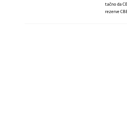
tačno da CB
rezerve CB