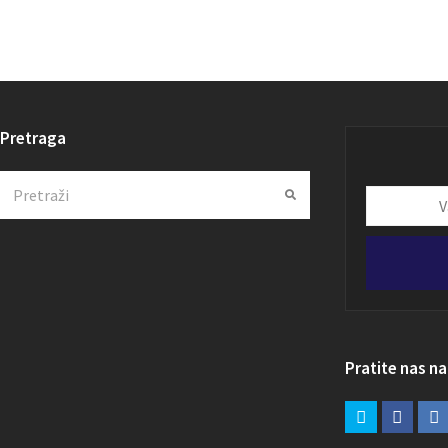
Pretraga
Search
Submit
Vaša
email
adresa
Pratite nas n