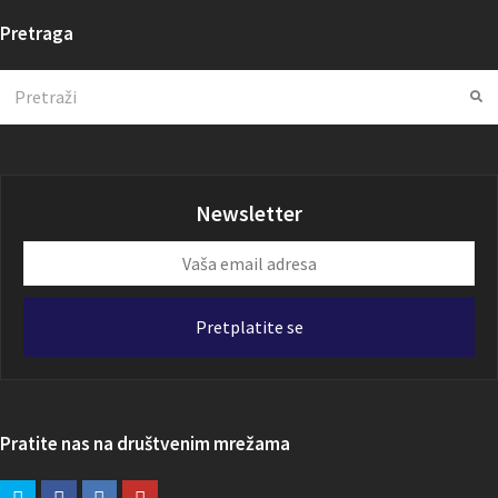
Pretraga
Search
Su
Newsletter
Vaša
email
adresa
Pretplatite se
Pratite nas na društvenim mrežama