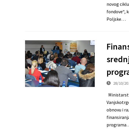
novog ciklu
fondove“, k
Poljske…
Finans
sredn
progr
28/10/20
Ministarstv
Vanjskotrg
obnovu i ra
finansiranj
programa