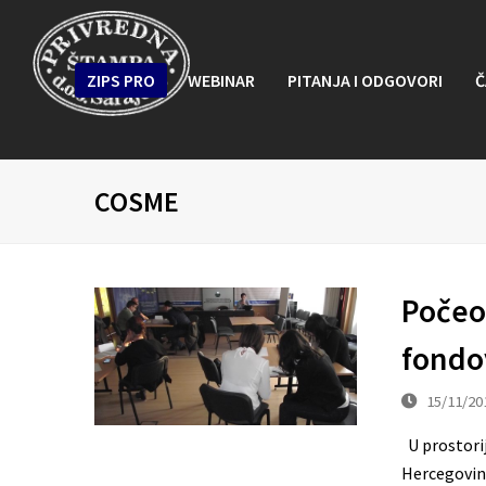
ZIPS PRO
WEBINAR
PITANJA I ODGOVORI
Č
COSME
Počeo 
fondo
15/11/20
U prostori
Hercegovine