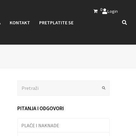
0
Login
A
KONTAKT
PRETPLATITE SE
Search
Submit
PITANJA I ODGOVORI
PLAĆE I NAKNADE