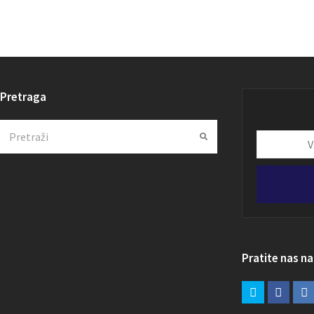
Pretraga
Search
Submit
Vaša
email
adresa
Pratite nas n