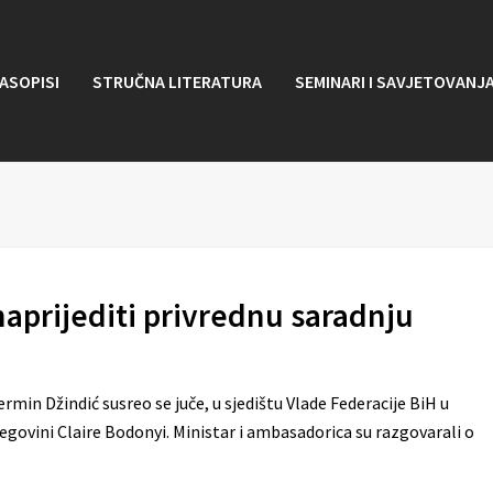
ASOPISI
STRUČNA LITERATURA
SEMINARI I SAVJETOVANJ
naprijediti privrednu saradnju
rmin Džindić susreo se juče, u sjedištu Vlade Federacije BiH u
govini Claire Bodonyi. Ministar i ambasadorica su razgovarali o