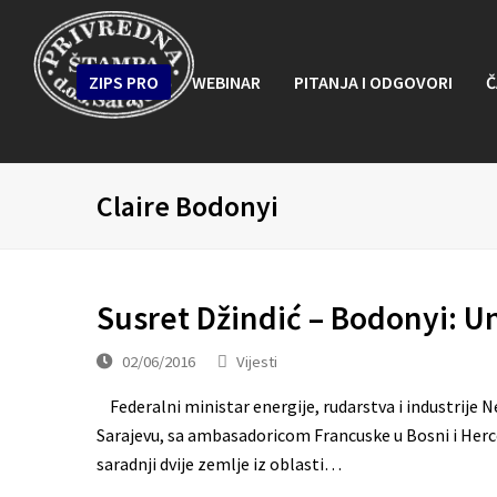
ZIPS PRO
WEBINAR
PITANJA I ODGOVORI
Č
Claire Bodonyi
Susret Džindić – Bodonyi: U
02/06/2016
Vijesti
Federalni ministar energije, rudarstva i industrije Ne
Sarajevu, sa ambasadoricom Francuske u Bosni i Herce
saradnji dvije zemlje iz oblasti…