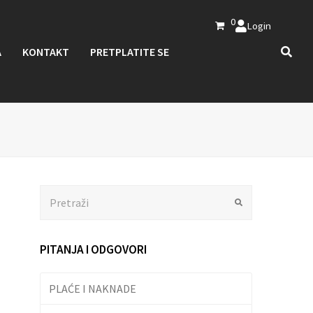
0
Login
A
KONTAKT
PRETPLATITE SE
Search
Submit
PITANJA I ODGOVORI
PLAĆE I NAKNADE