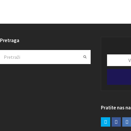
Pretraga
Search
Submit
Vaša
email
adresa
Pratite nas n