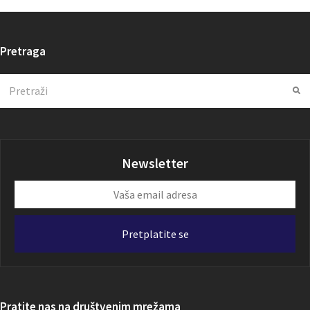
Pretraga
Search
Su
Newsletter
Vaša
email
adresa
Pretplatite se
Pratite nas na društvenim mrežama