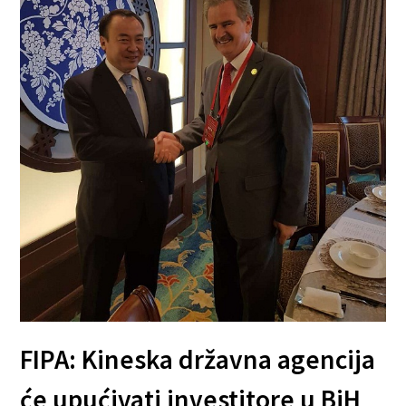
FIPA: Kineska državna agencija
će upućivati investitore u BiH