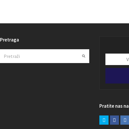
Pretraga
Search
Submit
Vaša
email
adresa
Pratite nas n