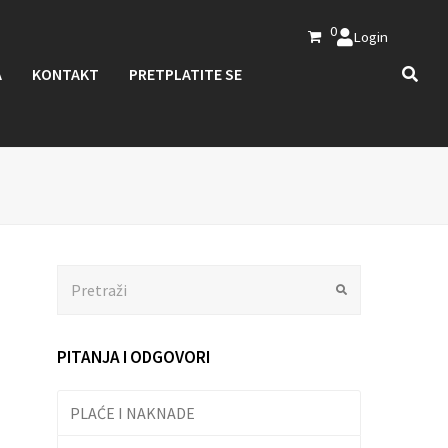
0
Login
A
KONTAKT
PRETPLATITE SE
Search
Submit
PITANJA I ODGOVORI
PLAĆE I NAKNADE