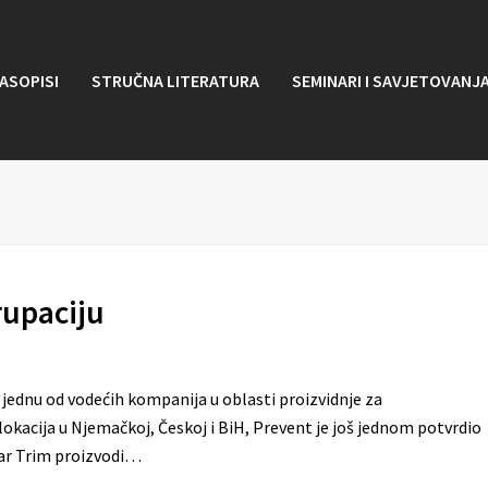
ASOPISI
STRUČNA LITERATURA
SEMINARI I SAVJETOVANJ
rupaciju
 jednu od vodećih kompanija u oblasti proizvidnje za
kacija u Njemačkoj, Českoj i BiH, Prevent je još jednom potvrdio
Car Trim proizvodi…