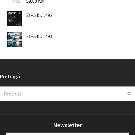
59,00
KM
ZIPS br. 1492
ZIPS br. 1491
Pretraga
Search
Su
Newsletter