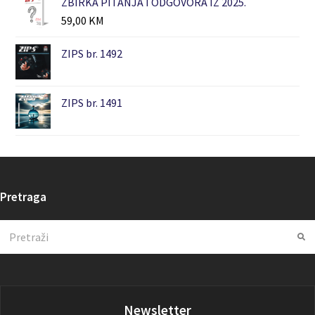
ZBIRKA PITANJA I ODGOVORA IZ 2025.
59,00
KM
ZIPS br. 1492
ZIPS br. 1491
Pretraga
Search
Su
Newsletter