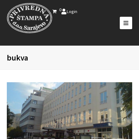
0
Login
bukva