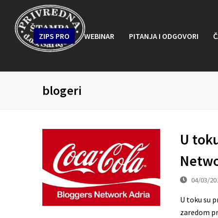
ZIPS PRO
WEBINAR
PITANJA I ODGOVORI
Č
blogeri
U toku
Netwo
04/03/20
U toku su p
zaredom pr