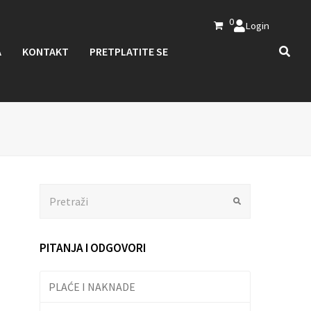
0
Login
A
KONTAKT
PRETPLATITE SE
Search
Submit
PITANJA I ODGOVORI
PLAĆE I NAKNADE