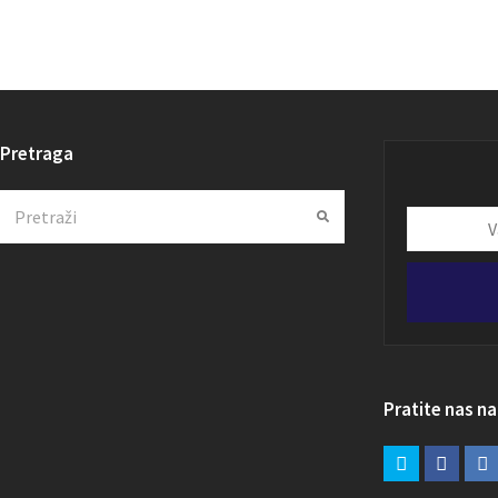
Pretraga
Search
Submit
Vaša
email
adresa
Pratite nas n