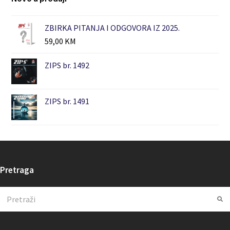
ZBIRKA PITANJA I ODGOVORA IZ 2025.
59,00
KM
ZIPS br. 1492
ZIPS br. 1491
Pretraga
Search
Su