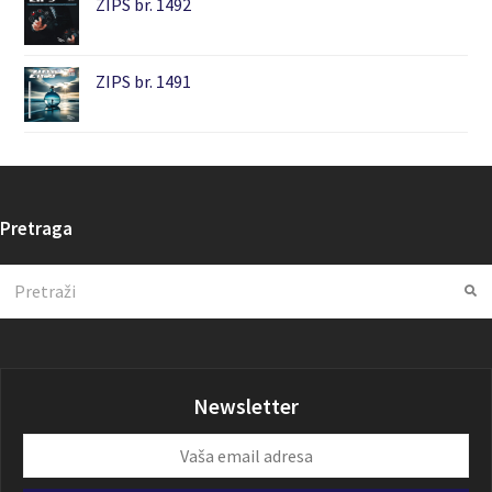
ZIPS br. 1492
ZIPS br. 1491
Pretraga
Search
Su
Newsletter
Vaša
email