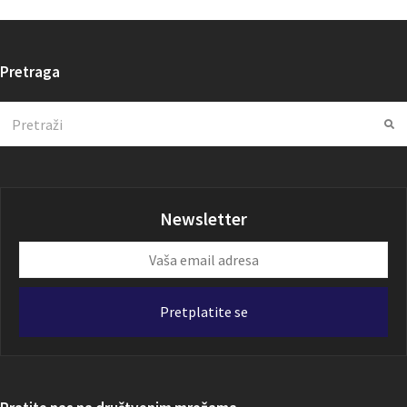
Pretraga
Search
Su
Newsletter
Vaša
email
adresa
Pretplatite se