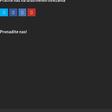
Pratite nas na društvenim mrežama
Pronađite nas!