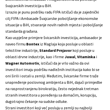
švajcarskih investicija u BiH.
Izrazio je punu podršku radu FIPA ističući da je zajednički
cilj FIPA i Ambasade Švajcarske poboljšanje ekonomske
situacije u BiH, stvaranje novih radnih mjesta i poboljšanje
standarda građana.
Kao uspješne primjere švicarskih investicija, ambasador je
naveo firmu
Bontex
iz Maglaja koja posluje u oblasti
tekstilne industrije,
Standard Prnjavor
koji posluje u
oblasti drvne industrije, kao i firme
Juwal
,
Vitaminka
i
Wagner Automotiv
, ističući da je vrlo važno da ovi
investitori imaju podršku nadležnih institucija kako bi se
oni širili i ostali u zemlji. Međutim, švicarske firme traže
unapređenje poslovnog ambijenta u BiH, dajući primjedbe
na rasprostranjenu birokratiju, često nejednak tretman
stranih investitora u poređenju sa domaćim, korupciju,
dugotrajno čekanje na sudske odluke.
Strani investitori koji već posluju u zemlji su najbolji