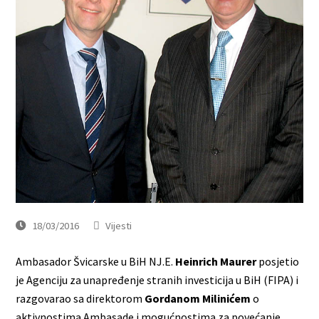
18/03/2016
Vijesti
Ambasador Švicarske u BiH NJ.E.
Heinrich Maurer
posjetio
je Agenciju za unapređenje stranih investicija u BiH (FIPA) i
razgovarao sa direktorom
Gordanom Milinićem
o
aktivnostima Ambasade i mogućnostima za povećanje