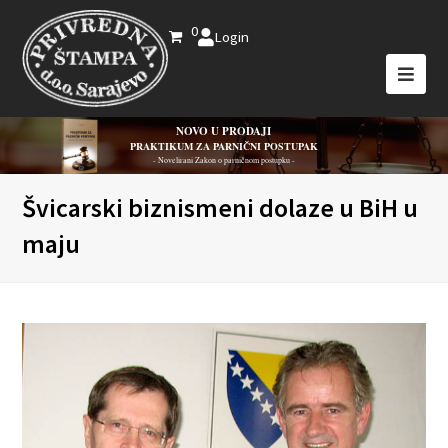
0
Login
NOVO U PRODAJI
PRAKTIKUM ZA PARNIČNI POSTUPAK
- Novelirani Zakon o parničnom postupku -
Švicarski biznismeni dolaze u BiH u
maju