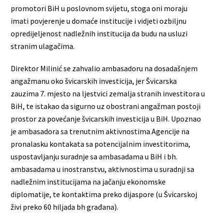
promotori BiH u poslovnom svijetu, stoga oni moraju
imati povjerenje u domaće institucije i vidjeti ozbiljnu
opredijeljenost nadležnih institucija da budu na usluzi
stranim ulagačima.
Direktor Milinić se zahvalio ambasadoru na dosadašnjem
angažmanu oko švicarskih investicija, jer Švicarska
zauzima 7. mjesto na ljestvici zemalja stranih investitora u
BiH, te istakao da sigurno uz obostrani angažman postoji
prostor za povećanje švicarskih investicija u BiH. Upoznao
je ambasadora sa trenutnim aktivnostima Agencije na
pronalasku kontakata sa potencijalnim investitorima,
uspostavljanju suradnje sa ambasadama u BiH i bh.
ambasadama u inostranstvu, aktivnostima u suradnji sa
nadležnim institucijama na jačanju ekonomske
diplomatije, te kontaktima preko dijaspore (u Švicarskoj
živi preko 60 hiljada bh građana).