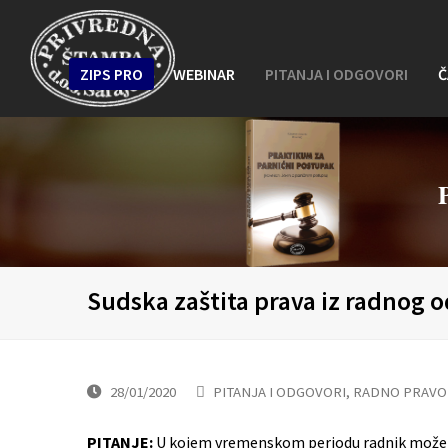
ZIPS PRO
WEBINAR
PITANJA I ODGOVORI
Č
Sudska zaštita prava iz radnog o
28/01/2020
PITANJA I ODGOVORI
,
RADNO PRAVO
PITANJE:
U kojem vremenskom periodu radnik može z