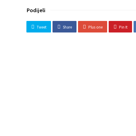
Podijeli
Tweet
Share
Plus one
Pin It