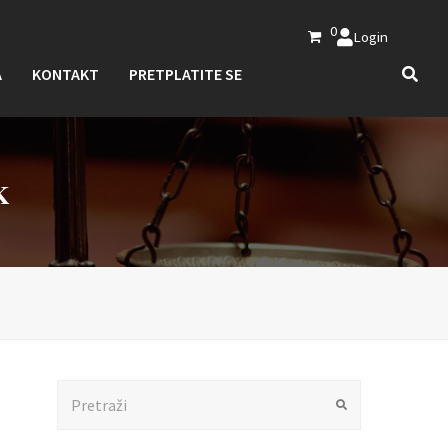
0
Login
A
KONTAKT
PRETPLATITE SE
K
Search
Submit