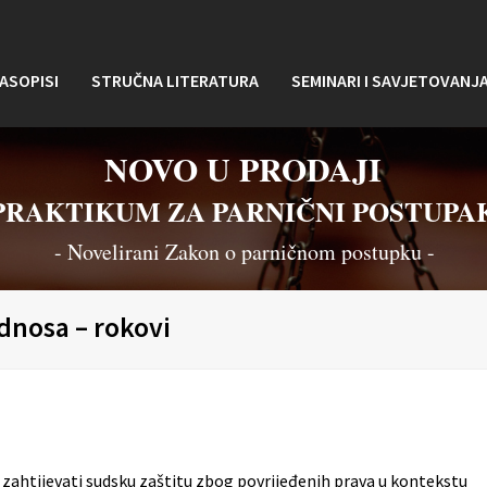
ASOPISI
STRUČNA LITERATURA
SEMINARI I SAVJETOVANJ
NOVO U PRODAJI
PRAKTIKUM ZA PARNIČNI POSTUPA
- Novelirani Zakon o parničnom postupku -
dnosa – rokovi
ahtijevati sudsku zaštitu zbog povrijeđenih prava u kontekstu