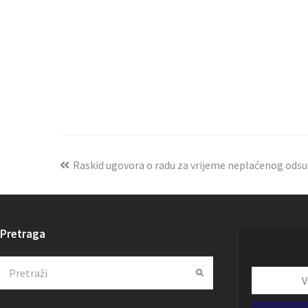
Raskid ugovora o radu za vrijeme neplaćenog odsu
Pretraga
Search
Submit
Vaša
email