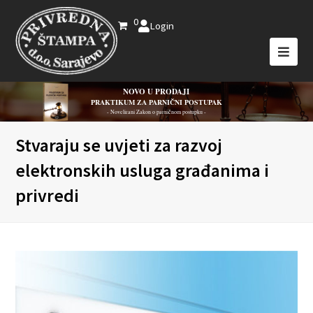
0
Login
NOVO U PRODAJI
PRAKTIKUM ZA PARNIČNI POSTUPAK
- Novelirani Zakon o parničnom postupku -
Stvaraju se uvjeti za razvoj
elektronskih usluga građanima i
privredi