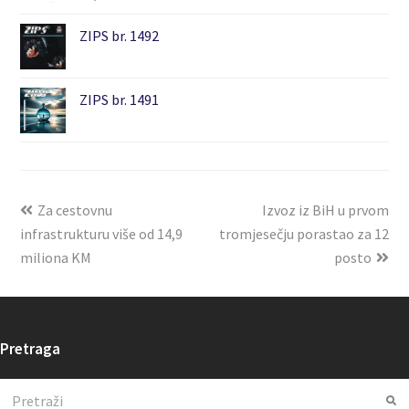
ZIPS br. 1492
ZIPS br. 1491
Za cestovnu
Izvoz iz BiH u prvom
infrastrukturu više od 14,9
tromjesečju porastao za 12
miliona KM
posto
Pretraga
Search
Su