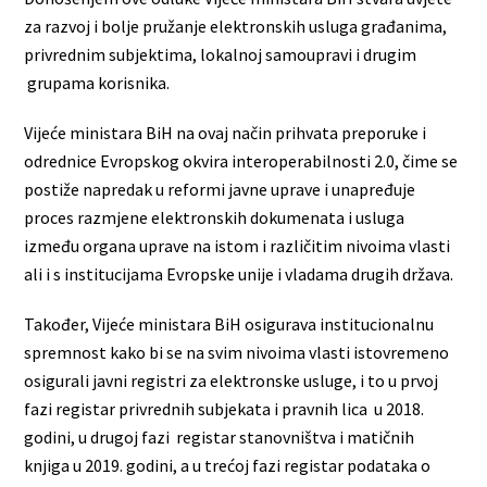
za razvoj i bolje pružanje elektronskih usluga građanima,
privrednim subjektima, lokalnoj samoupravi i drugim
grupama korisnika.
Vijeće ministara BiH na ovaj način prihvata preporuke i
odrednice Evropskog okvira interoperabilnosti 2.0, čime se
postiže napredak u reformi javne uprave i unapređuje
proces razmjene elektronskih dokumenata i usluga
između organa uprave na istom i različitim nivoima vlasti
ali i s institucijama Evropske unije i vladama drugih država.
Također, Vijeće ministara BiH osigurava institucionalnu
spremnost kako bi se na svim nivoima vlasti istovremeno
osigurali javni registri za elektronske usluge, i to u prvoj
fazi registar privrednih subjekata i pravnih lica u 2018.
godini, u drugoj fazi registar stanovništva i matičnih
knjiga u 2019. godini, a u trećoj fazi registar podataka o