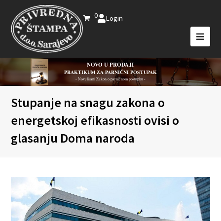
0
Login
NOVO U PRODAJI
PRAKTIKUM ZA PARNIČNI POSTUPAK
- Novelirani Zakon o parničnom postupku -
Stupanje na snagu zakona o
energetskoj efikasnosti ovisi o
glasanju Doma naroda