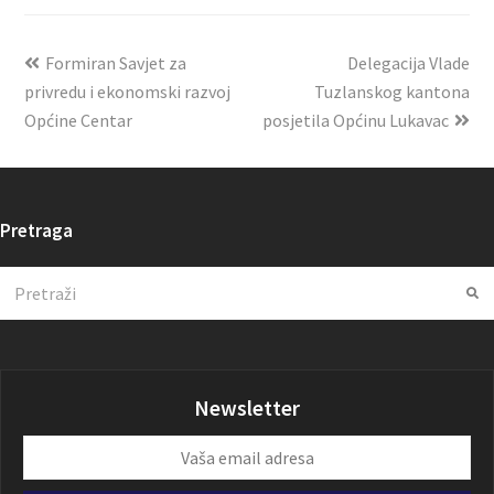
Formiran Savjet za
Delegacija Vlade
privredu i ekonomski razvoj
Tuzlanskog kantona
Općine Centar
posjetila Općinu Lukavac
Pretraga
Search
Su
Newsletter
Vaša
email