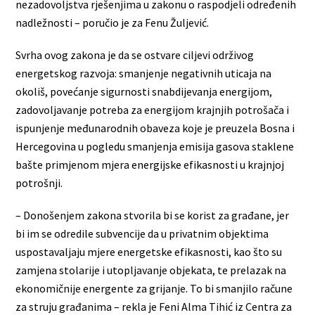
nezadovoljstva rješenjima u zakonu o raspodjeli određenih
nadležnosti – poručio je za Fenu Žuljević.
Svrha ovog zakona je da se ostvare ciljevi održivog
energetskog razvoja: smanjenje negativnih uticaja na
okoliš, povećanje sigurnosti snabdijevanja energijom,
zadovoljavanje potreba za energijom krajnjih potrošača i
ispunjenje međunarodnih obaveza koje je preuzela Bosna i
Hercegovina u pogledu smanjenja emisija gasova staklene
bašte primjenom mjera energijske efikasnosti u krajnjoj
potrošnji.
– Donošenjem zakona stvorila bi se korist za građane, jer
bi im se odredile subvencije da u privatnim objektima
uspostavaljaju mjere energetske efikasnosti, kao što su
zamjena stolarije i utopljavanje objekata, te prelazak na
ekonomičnije energente za grijanje. To bi smanjilo račune
za struju građanima – rekla je Feni Alma Tihić iz Centra za