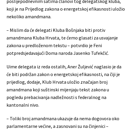
poslijepodnevnim satima članovi tog delegatskog kluba,
koji je na Prijedlog zakona o energetskoj efikasnosti uložio
nekoliko amandmana.
– Mislim da će delegati Kluba Bošnjaka biti protiv
amandmana Kluba Hrvata, te ćemo glasati za usvajanje
zakona u predloženom tekstu – potvrdio je Feni
potpredsjedavajući Doma naroda Jasenko Tufekčić.
Uime delegata iz reda ostalih, Aner Žuljević naglasio je da
će biti podržan zakon o energetskoj efikasnosti, na čiji je
prijedlog, dodaje, Klub Hrvata uložio značajan broj
amandmana koji suštinski mijenjaju tekst zakona u
pogledu prebacivanja nadležnosti s federalnog na
kantonalni nivo.
– Toliki broj amandmana ukazuje da nema dogovora oko
parlamentarne većine, a zasnovani su na činjenici –