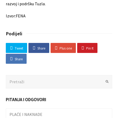
razvoj i podršku Tuzla.
Izvor:FENA
Podijeli
Tweet
Share
Plus one
Pin It
Share
Search
Submit
PITANJA I ODGOVORI
PLAĆE I NAKNADE