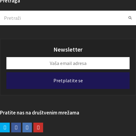
Pretraga
Search
Su
Newsletter
Vaša
email
adresa
Pretplatite se
Pratite nas na društvenim mrežama