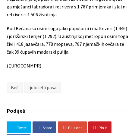
ga mješanci labradora i retrivera s 1.767 primjeraka i zlatni
retriveri s 1.506 životinja.
Kod Bečana su osim toga jako popularni i maltezeri (1.446)
i jorkširski terijer (1.292). U austrijskoj metropoli osim toga
živi i 418 jazavčara, 778 mopseva, 787 njemačkih ovčara te
čak 39 čupavih mađarski pulija.
(EUROCOMMPR)
Beč
ljubitelji pasa
Podijeli
Tweet
Share
Plus one
Pin It