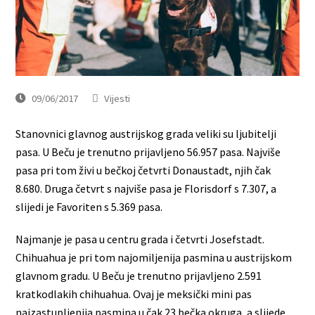
09/06/2017
Vijesti
Stanovnici glavnog austrijskog grada veliki su ljubitelji
pasa. U Beču je trenutno prijavljeno 56.957 pasa. Najviše
pasa pri tom živi u bečkoj četvrti Donaustadt, njih čak
8.680. Druga četvrt s najviše pasa je Florisdorf s 7.307, a
slijedi je Favoriten s 5.369 pasa.
Najmanje je pasa u centru grada i četvrti Josefstadt.
Chihuahua je pri tom najomiljenija pasmina u austrijskom
glavnom gradu. U Beču je trenutno prijavljeno 2.591
kratkodlakih chihuahua. Ovaj je meksički mini pas
najzastupljenija pasmina u čak 23 bečka okruga, a slijede