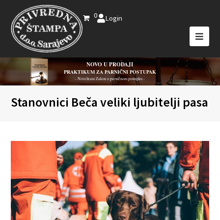
0
Login
NOVO U PRODAJI
PRAKTIKUM ZA PARNIČNI POSTUPAK
- Novelirani Zakon o parničnom postupku -
Stanovnici Beča veliki ljubitelji pasa