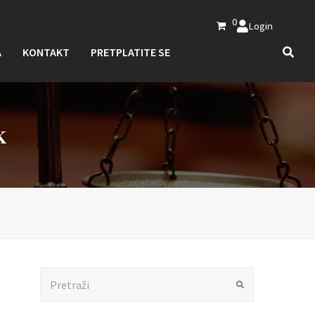
0
Login
A
KONTAKT
PRETPLATITE SE
K
Search
Submit