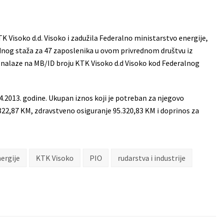
TK Visoko d.d. Visoko i zadužila Federalno ministarstvo energije,
radnog staža za 47 zaposlenika u ovom privrednom društvu iz
e nalaze na MB/ID broju KTK Visoko d.d Visoko kod Federalnog
4.2013. godine. Ukupan iznos koji je potreban za njegovo
822,87 KM, zdravstveno osiguranje 95.320,83 KM i doprinos za
ergije
KTK Visoko
PIO
rudarstva i industrije