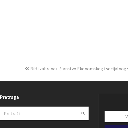
BiH izabrana u članstvo Ekonomskog i socijalnog 
Pretraga
Search
Submit
Vaša
email