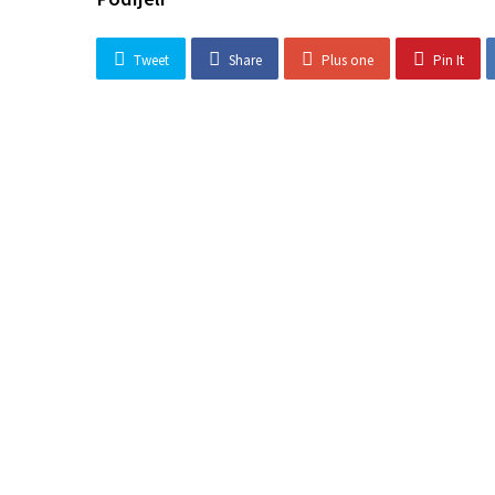
Tweet
Share
Plus one
Pin It