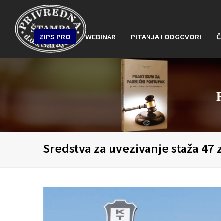
ZIPS PRO
WEBINAR
PITANJA I ODGOVORI
Č
Sredstva za uvezivanje staža 47