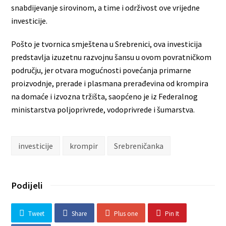
snabdijevanje sirovinom, a time i održivost ove vrijedne
investicije.
Pošto je tvornica smještena u Srebrenici, ova investicija
predstavlja izuzetnu razvojnu šansu u ovom povratničkom
području, jer otvara mogućnosti povećanja primarne
proizvodnje, prerade i plasmana prerađevina od krompira
na domaće i izvozna tržišta, saopćeno je iz Federalnog
ministarstva poljoprivrede, vodoprivrede i šumarstva.
investicije
krompir
Srebreničanka
Podijeli
Tweet
Share
Plus one
Pin It