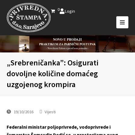
0
Login
NOVO U PRODAJI
PRAKTIKUM ZA PARNIČNI POSTUPAK
- Novelirani Zakon o parničnom postupku -
„Srebreničanka”: Osigurati
dovoljne količine domaćeg
uzgojenog krompira
19/10/2016
Vijesti
Federalni ministar poljoprivrede, vodoprivrede i
šumarstva Šemsudin Dedić se, u prostorijama ovog