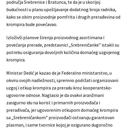
područja Srebrenice i Bratunca, te da je u skorijoj
budućnosti u planu upošljavanje dodatnog broja radnika,
kako se obim proizvodnje pomfrita i drugih prerađevina od
krompira bude povećavao.
Izloživši planove širenja proizvodnog asortimana i
povećanja prerade, predstavnici „Srebreničanke” istakli su
potrebu osiguranja dovoljnih količina domaćeg uzgojenog
krompira.
Ministar Dedić je kazao da je Federalno ministarstvo, u
okviru svojih nadležnosti, spremno podržati organizovani
uzgoj i otkup krompira za preradu kroz kooperantsko-
ugovorne odnose. Naglasio je da ovakvi aranžmani
zasigurno idu na korist i primarnih proizvođača i
prerađivača, jer ugovorenim otkupom domaćeg krompira
sa „Srebreničankom” proizvođači ostvaruju garantovan
plasman, i same tvornice kojoj je osigurano dugoročno