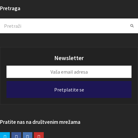
Pretraga
Search
Su
Newsletter
Vaša
email
adresa
Pretplatite se
Pratite nas na društvenim mrežama