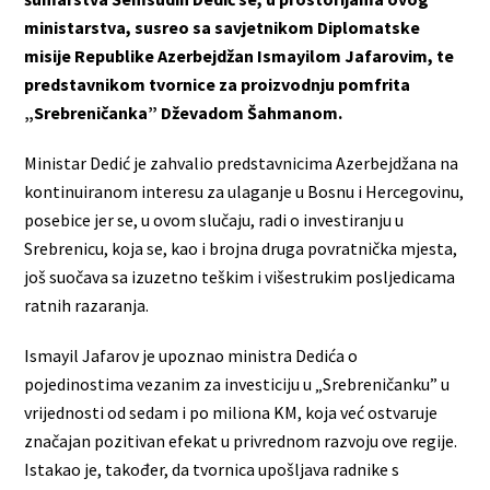
ministarstva, susreo sa savjetnikom Diplomatske
misije Republike Azerbejdžan Ismayilom Jafarovim, te
predstavnikom tvornice za proizvodnju pomfrita
„Srebreničanka” Dževadom Šahmanom.
Ministar Dedić je zahvalio predstavnicima Azerbejdžana na
kontinuiranom interesu za ulaganje u Bosnu i Hercegovinu,
posebice jer se, u ovom slučaju, radi o investiranju u
Srebrenicu, koja se, kao i brojna druga povratnička mjesta,
još suočava sa izuzetno teškim i višestrukim posljedicama
ratnih razaranja.
Ismayil Jafarov je upoznao ministra Dedića o
pojedinostima vezanim za investiciju u „Srebreničanku” u
vrijednosti od sedam i po miliona KM, koja već ostvaruje
značajan pozitivan efekat u privrednom razvoju ove regije.
Istakao je, također, da tvornica upošljava radnike s