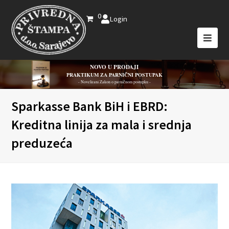
0
Login
NOVO U PRODAJI
PRAKTIKUM ZA PARNIČNI POSTUPAK
- Novelirani Zakon o parničnom postupku -
Sparkasse Bank BiH i EBRD:
Kreditna linija za mala i srednja
preduzeća