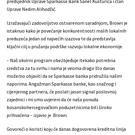
predsjednik Uprave Sparkasse Bank Sanel Kusturica i član
Uprave Nedim Alihodžić.
Izražavajući zadovoljstvo ostvarenom saradnjom, Brown je
istaknuo kako je povećanje konkurentnosti malih lokalnih
preduzeća jedan od najvećih izazova te da predstavlja
ključni cilj u pružanju podrške razvoju lokalne ekonomije.
– Naš okvirni program obezbjeđuje itekako potrebna
sredstva za tu svrhu i nama je veoma drago što danas
možemo objaviti da se Sparkasse banka pridružila našim
naporima. Angažman Sparkasse banke, kao snažnog i
cijenjenog partnera, će poslati jasan signal poslovnoj
zajednici i mi smo uvjereni da će naša ponuda
bosanskohercegovačkim poduzetnicima biti široko
prihvaćena – izjavio je Brown.
Govoreći o koristi koju će danas dogovorena kreditna linija