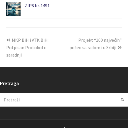
ZIPS br. 1491
MKP BiH i VTK BiH:
Projekt “100 najvećih”
Potpisan Protokol o
počeo sa radom i u Srbiji
saradnji
Pretraga
Search
Su