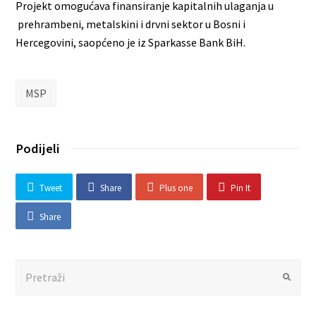
Projekt omogućava finansiranje kapitalnih ulaganja u
prehrambeni, metalskini i drvni sektor u Bosni i
Hercegovini, saopćeno je iz Sparkasse Bank BiH.
MSP
Podijeli
Tweet
Share
Plus one
Pin It
Share
Search
Submit