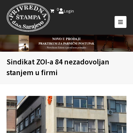
0
Login
NOVO U PRODAJI
PRAKTIKUM ZA PARNIČNI POSTUPAK
- Novelirani Zakon o parničnom postupku -
Sindikat ZOI-a 84 nezadovoljan
stanjem u firmi