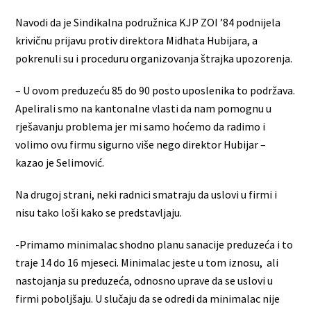
Navodi da je Sindikalna podružnica KJP ZOI ’84 podnijela
krivičnu prijavu protiv direktora Midhata Hubijara, a
pokrenuli su i proceduru organizovanja štrajka upozorenja.
– U ovom preduzeću 85 do 90 posto uposlenika to podržava.
Apelirali smo na kantonalne vlasti da nam pomognu u
rješavanju problema jer mi samo hoćemo da radimo i
volimo ovu firmu sigurno više nego direktor Hubijar –
kazao je Selimović.
Na drugoj strani, neki radnici smatraju da uslovi u firmi i
nisu tako loši kako se predstavljaju.
-Primamo minimalac shodno planu sanacije preduzeća i to
traje 14 do 16 mjeseci. Minimalac jeste u tom iznosu, ali
nastojanja su preduzeća, odnosno uprave da se uslovi u
firmi poboljšaju. U slučaju da se odredi da minimalac nije