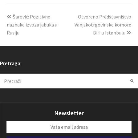
Šarović: Pozitivne
Otvoreno Predstavništvo
naznake izvoza jabuka u
Vanjskotrgovinske komore
Rusiju
BiH u Istanbulu
Pretraga
Search
Su
Newsletter
Vaša
email