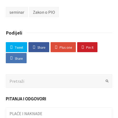
seminar
Zakon o PIO
Podijeli
Tweet
Share
Plus one
Pin It
Share
Search
Submit
PITANJA I ODGOVORI
PLAĆE I NAKNADE