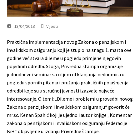
13/04/2018
Vijesti
Praktična implementacija novog Zakona o penzijskom i
invalidskom osiguranju koji je stupio na snagu 1. marta ove
godine već stvara dileme u pogledu primjene njegovih
pojedinih odredbi. Stoga, Privredna štampa organizuje
jednodnevni seminar sa ciljem otklanjanja nedoumica u
pogledu spornih pitanja i pružanja praktičnih pojašnjenja
odredbi koje su u stručnoj javnosti izazvale najveće
interesovanje. O temi: „Dileme i problemi u provedbi novog
Zakona o penzijskom i invalidskom osiguranju“ govorit će
mr.sc. Kenan Spahić koji je ujedno i autor knjige „Komentar
zakona o penzijskom i invalidskom osiguranju Federacije
BiH“ objavljene u izdanju Privredne štampe.