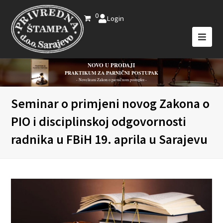
0
Login
NOVO U PRODAJI
PRAKTIKUM ZA PARNIČNI POSTUPAK
- Novelirani Zakon o parničnom postupku -
Seminar o primjeni novog Zakona o
PIO i disciplinskoj odgovornosti
radnika u FBiH 19. aprila u Sarajevu