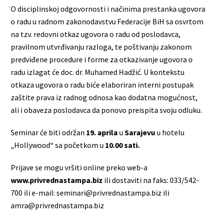
O disciplinskoj odgovornosti i načinima prestanka ugovora
o radu u radnom zakonodavstvu Federacije BiH sa osvrtom
na tzv. redovni otkaz ugovora o radu od poslodavca,
pravilnom utvrđivanju razloga, te poštivanju zakonom
predviđene procedure i forme za otkazivanje ugovora o
radu izlagat će doc. dr. Muhamed Hadžić. U kontekstu
otkaza ugovora o radu biće elaboriran interni postupak
zaštite prava iz radnog odnosa kao dodatna mogućnost,
ali i obaveza poslodavca da ponovo preispita svoju odluku.
Seminar će biti održan
19. aprila
u
Sarajevu
u hotelu
„Hollywood“ sa početkom u
10.00 sati.
Prijave se mogu vršiti online preko web-a
www.privrednastampa.biz
ili dostaviti na faks: 033/542-
700 ili e-mail: seminari@privrednastampa.biz ili
amra@privrednastampa.biz