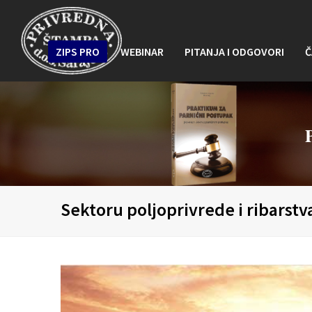
ZIPS PRO
WEBINAR
PITANJA I ODGOVORI
Č
Sektoru poljoprivrede i ribarst