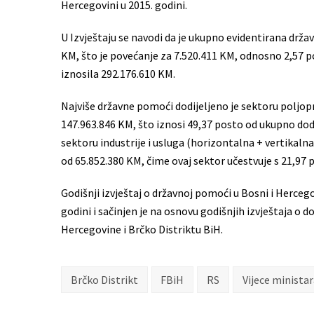
Hercegovini u 2015. godini.
U Izvještaju se navodi da je ukupno evidentirana drža
KM, što je povećanje za 7.520.411 KM, odnosno 2,57 p
iznosila 292.176.610 KM.
Najviše državne pomoći dodijeljeno je sektoru poljopr
147.963.846 KM, što iznosi 49,37 posto od ukupno dod
sektoru industrije i usluga (horizontalna + vertikaln
od 65.852.380 KM, čime ovaj sektor učestvuje s 21,97 
Godišnji izvještaj o državnoj pomoći u Bosni i Hercego
godini i sačinjen je na osnovu godišnjih izvještaja o d
Hercegovine i Brčko Distriktu BiH.
Brčko Distrikt
FBiH
RS
Vijece minista