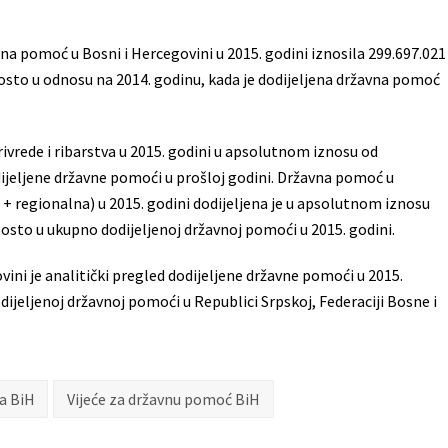
vna pomoć u Bosni i Hercegovini u 2015. godini iznosila 299.697.021
osto u odnosu na 2014. godinu, kada je dodijeljena državna pomoć
ivrede i ribarstva u 2015. godini u apsolutnom iznosu od
ijeljene državne pomoći u prošloj godini. Državna pomoć u
a + regionalna) u 2015. godini dodijeljena je u apsolutnom iznosu
posto u ukupno dodijeljenoj državnoj pomoći u 2015. godini.
vini je analitički pregled dodijeljene državne pomoći u 2015.
odijeljenoj državnoj pomoći u Republici Srpskoj, Federaciji Bosne i
ra BiH
Vijeće za državnu pomoć BiH