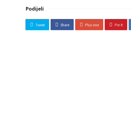
Podijeli
Tweet
Share
Plus one
Pin It