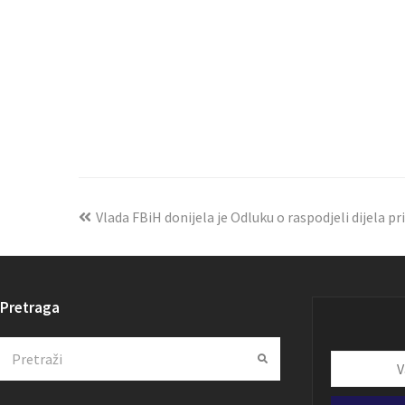
Vlada FBiH donijela je Odluku o raspodjeli dijela pr
Pretraga
Search
Submit
Vaša
email