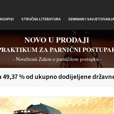
ASOPISI
STRUČNA LITERATURA
SEMINARI I SAVJETOVANJ
NOVO U PRODAJI
PRAKTIKUM ZA PARNIČNI POSTUPA
- Novelirani Zakon o parničnom postupku -
va 49,37 % od ukupno dodijeljene državn